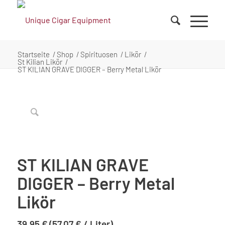
Startseite
/
Shop
/
Spirituosen
/
Likör
/
St Kilian Likör
/
ST KILIAN GRAVE DIGGER – Berry Metal Likör
ST KILIAN GRAVE
DIGGER – Berry Metal
Likör
39,95
€
(
57,07
€
/
Liter
)