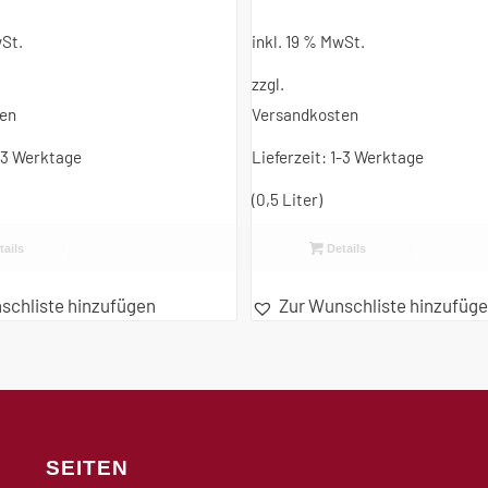
wSt.
inkl. 19 % MwSt.
zzgl.
ten
Versandkosten
-3 Werktage
Lieferzeit:
1-3 Werktage
(0,5
Liter
)
ails
Details
schliste hinzufügen
Zur Wunschliste hinzufüg
SEITEN