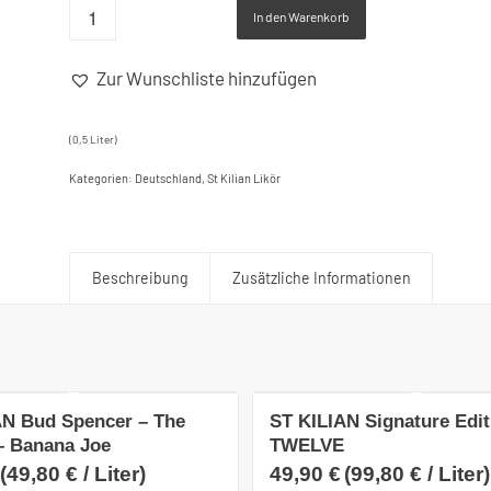
In den Warenkorb
Zur Wunschliste hinzufügen
Alternative:
(0,5
Liter
)
Kategorien:
Deutschland
,
St Kilian Likör
Beschreibung
Zusätzliche Informationen
AN Bud Spencer – The
ST KILIAN Signature Edit
– Banana Joe
TWELVE
(
49,80
€
/
Liter
)
49,90
€
(
99,80
€
/
Liter
)