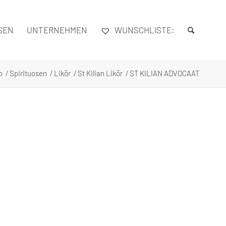
SEN
UNTERNEHMEN
WUNSCHLISTE:
p
/
Spirituosen
/
Likör
/
St Kilian Likör
/
ST KILIAN ADVOCAAT